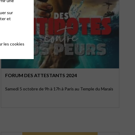
rnir une
uer sur
ter et
r les cookies
FORUM DES ATTESTANTS 2024
Samedi 5 octobre de 9h à 17h à Paris au Temple du Marais