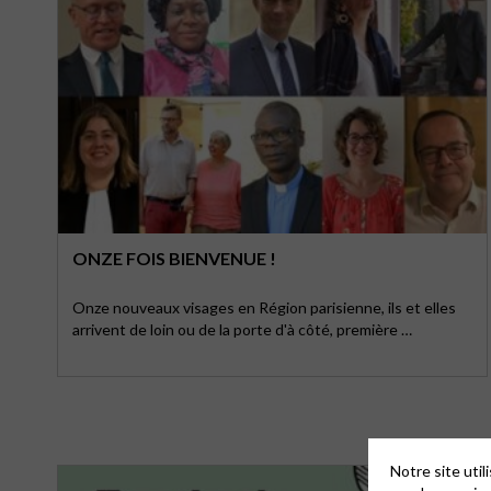
ONZE FOIS BIENVENUE !
Onze nouveaux visages en Région parisienne, ils et elles
arrivent de loin ou de la porte d'à côté, première …
Notre site uti