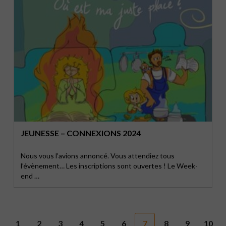
JEUNESSE – CONNEXIONS 2024
Nous vous l’avions annoncé. Vous attendiez tous
l’évènement… Les inscriptions sont ouvertes ! Le Week-
end …
1
2
3
4
5
6
7
8
9
10