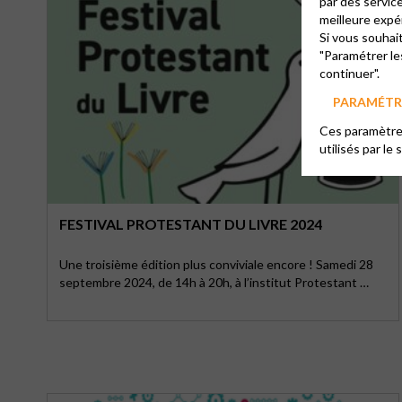
par des servic
meilleure expé
Si vous souhai
"Paramétrer le
continuer".
PARAMÉTRE
Ces paramètres
utilisés par le 
FESTIVAL PROTESTANT DU LIVRE 2024
Une troisième édition plus conviviale encore ! Samedi 28
septembre 2024, de 14h à 20h, à l’institut Protestant …