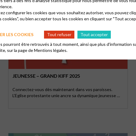
es tiers à des fins d'analyse statistique pour nous permettre de vous fou
rience.
tez configurer les cookies que vous souhaitez autoriser, vous pouvez cliq
s cookies", ou bien accepter tous les cookies en cliquant sur "Tout accep
R LES COOKIES
Tout refuser
Tout accepter
 pourront être retrouvés à tout moment, ainsi que plus d'information su
site, sur la page de
Mentions légales.
JEUNESSE – GRAND KIFF 2025
Connectez-vous dès maintenant dans vos paroisses.
L’Eglise protestante unie ancre sa dynamique jeunesse …