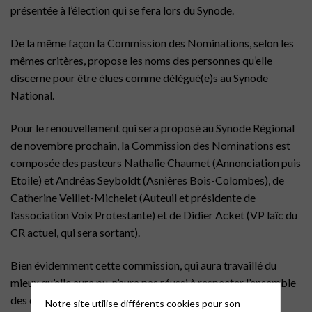
présentée à l’élection qui se fera lors du Synode.
De la même façon la Commission des Nominations, selon les
mêmes critères, propose les noms des personnes qu’elle
discerne pour être élues comme délégué(e)s au Synode
National.
Pour le renouvellement qui sera proposé au Synode Régional
de novembre prochain, la Commission des Nominations est
composée des pasteurs Nathalie Chaumet (Annonciation puis
Etoile) et Andréas Seyboldt (Asnières Bois-Colombes), de
Catherine Veillet-Michelet (Auteuil et présidente de
l’association Voix Protestante) et de Didier Acket (VP laïc du
CR actuel, qui sera sortant).
Bien évidemment cette commission, qui aura travaillé du
mieux qu’elle aura pu, n’aura pas réussi à respecter l’ensemble
des critères présentés ci-dessus, qui ressemblent quand
Notre site utilise différents cookies pour son