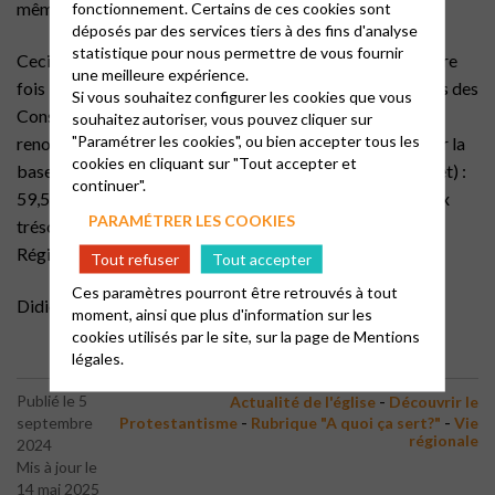
même à la quadrature du cercle !!
fonctionnement. Certains de ces cookies sont
déposés par des services tiers à des fins d'analyse
statistique pour nous permettre de vous fournir
Ceci d’autant plus que nous avons en 2024 pour la première
une meilleure expérience.
fois l’impact de la limitation à trois mandats des membres des
Si vous souhaitez configurer les cookies que vous
Conseils Presbytéraux. Cela se traduit par un très fort
souhaitez autoriser, vous pouvez cliquer sur
"Paramétrer les cookies", ou bien accepter tous les
renouvellement des membres, avec à titre d’exemples (sur la
cookies en cliquant sur "Tout accepter et
base des 61 EL ayant communiqué les éléments à mi-juillet) :
continuer".
59,5% de nouveaux Présidents de CP ; 43,5% de nouveaux
PARAMÉTRER LES COOKIES
trésoriers de CP ; 57% de nouveaux délégués au Synode
Régional.
Tout refuser
Tout accepter
Ces paramètres pourront être retrouvés à tout
Didier ACKET, Vice-président du Conseil régional
moment, ainsi que plus d'information sur les
cookies utilisés par le site, sur la page de
Mentions
légales.
-
Publié le 5
Actualité de l'église
Découvrir le
-
-
septembre
Protestantisme
Rubrique "A quoi ça sert?"
Vie
régionale
2024
Mis à jour le
14 mai 2025