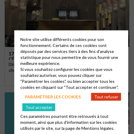
Notre site utilise différents cookies pour son
fonctionnement. Certains de ces cookies sont
déposés par des services tiers à des fins d'analyse
1700 ANS APRÈS NICÉE, LES CHRÉTIENS UNIS
statistique pour nous permettre de vous fournir une
CÉLÈBRENT PÂQUES À NOTRE-DAME
meilleure expérience.
Dimanche 20 avril, jour de Pâques exceptionnel, près de mille
Si vous souhaitez configurer les cookies que vous
chrétiens ont célébré la résurrection du …
souhaitez autoriser, vous pouvez cliquer sur
"Paramétrer les cookies", ou bien accepter tous les
cookies en cliquant sur "Tout accepter et continuer".
PARAMÉTRER LES COOKIES
Tout refuser
Tout accepter
Ces paramètres pourront être retrouvés à tout
moment, ainsi que plus d'information sur les cookies
utilisés par le site, sur la page de
Mentions légales.