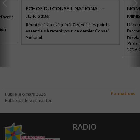
ÉCHOS DU CONSEIL NATIONAL –
NOMI
JUIN 2026
MINIS
diacre :
,
Réuni du 19 au 21 juin 2026, voici les points
Découv
ion
essentiels à retenir pour ce dernier Conseil
l'acc
National.
l'évolu
Protes
2026-
Formations
Publié le 6 mars 2026
Publié par le webmaster
RADIO