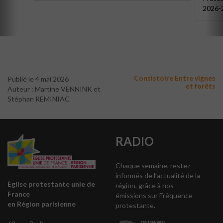
2026-
Consistoire Entre vignes
Publié le 4 mai 2026
et forêts
Auteur : Martine VENNINK et
Stéphan REMINIAC
RADIO
Chaque semaine, restez
informés de l’actualité de la
Église protestante unie de
région, grâce à nos
France
émissions sur Fréquence
en Région parisienne
protestante.