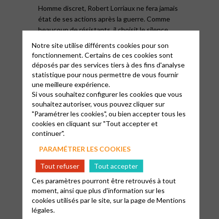
Homme discret, Robert Lorriaux ne fera jamais
état de ses actions après la guerre. Comme
beaucoup de résistants, il choisit le silence.
Aujourd’hui, ce silence appelle à être comblé.
Notre site utilise différents cookies pour son
fonctionnement. Certains de ces cookies sont
Le 9 mai 2026, une cérémonie en présence des
déposés par des services tiers à des fins d'analyse
autorités et de sa famille viendra honorer sa
statistique pour nous permettre de vous fournir
mémoire par le dévoilement d’une plaque
une meilleure expérience.
Si vous souhaitez configurer les cookies que vous
commémorative sur le temple de Sancerre. Le
souhaitez autoriser, vous pouvez cliquer sur
lendemain, une célébration cultuelle aura lieu
"Paramétrer les cookies", ou bien accepter tous les
au temple lors du culte dominical à 10h30,
cookies en cliquant sur "Tout accepter et
suivie d’un repas fraternel ouvert à tous.
continuer".
Sa petite-fille, âgée de 92 ans, a accueilli ce
PARAMÉTRER LES COOKIES
projet avec enthousiasme, tout comme
Tout refuser
Tout accepter
l’ensemble de ses descendants, qui seront
Ces paramètres pourront être retrouvés à tout
présents en nombre.
moment, ainsi que plus d'information sur les
cookies utilisés par le site, sur la page de
Mentions
Cet hommage vient rappeler le parcours d’un
légales.
homme dont la foi s’est incarnée dans des