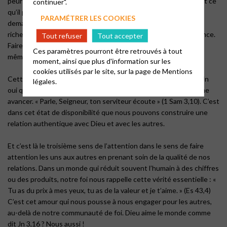
peur ni fuite. Jésus appelait le jeune homme riche à vendre tout ce
continuer".
qu’il possédait. De la même manière, être disponible pour Dieu
PARAMÉTRER LES COOKIES
demande de se dépouiller de ce qui nous encombre – nos
richesses, nos inquiétudes, nos certitudes – et de faire confiance.
Tout refuser
Tout accepter
Faire confiance que Dieu nous donnera les moyens d’avancer,
Ces paramètres pourront être retrouvés à tout
même quand nous ne voyons pas encore clairement la route.
moment, ainsi que plus d'information sur les
cookies utilisés par le site, sur la page de
Mentions
Cette disponibilité, c’est aussi un « oui » fondamental à la vie. Un
légales.
oui qui accepte nos limites, nos failles, mais qui ose quand même
avancer. « Parle, Seigneur, ton serviteur écoute » (1 Sam 3,10). C’est
dans cet état de disponibilité que nous pouvons construire une
relation authentique avec Dieu et avec les autres.
Et c’est là le troisième sens de l’attention dans le sens de faire
attention les uns aux autres en prenant soin de la qualité de nos
relations. Dans un monde qui réduit souvent l’humain à des chiffres
ou des produits, notre foi nous rappelle cette vérité essentielle : «
Tu as du prix à mes yeux, tu as de la valeur et je t’aime. » (Es 43,4)
C’est cet amour qui nous pousse à nous engager pour les autres,
au-delà de notre communauté de foi. Dieu aime le monde comme
dit Jn 3,16 ? Nous aussi !