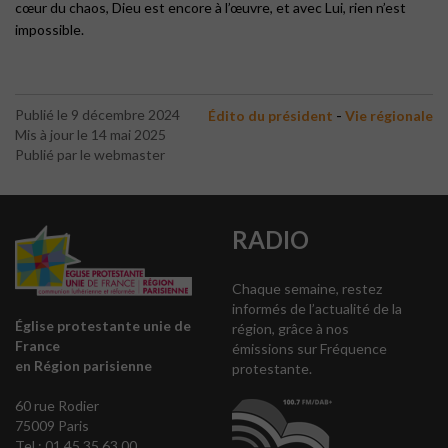
cœur du chaos, Dieu est encore à l’œuvre, et avec Lui, rien n’est
impossible.
-
Publié le 9 décembre 2024
Édito du président
Vie régionale
Mis à jour le 14 mai 2025
Publié par le webmaster
RADIO
Chaque semaine, restez
informés de l’actualité de la
Église protestante unie de
région, grâce à nos
France
émissions sur Fréquence
en Région parisienne
protestante.
60 rue Rodier
75009 Paris
Tel : 01 45 35 63 00