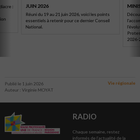
JUIN 2026
MINIS
diacre :
,
Réuni du 19 au 21 juin 2026, voici les points
Découv
ion
essentiels à retenir pour ce dernier Conseil
l'acc
National.
l'évolu
Protes
2026-
Vie régionale
Publié le 1 juin 2026
Auteur : Virginie MOYAT
RADIO
Chaque semaine, restez
informés de l’actualité de la