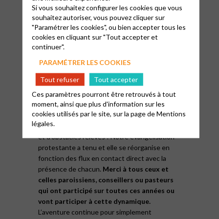
Si vous souhaitez configurer les cookies que vous
cultes existants) en s’axant sur
la Formation
souhaitez autoriser, vous pouvez cliquer sur
Interreligieuse.
"Paramétrer les cookies", ou bien accepter tous les
Cela porte aujourd’hui à
l’espérance et nous
cookies en cliquant sur "Tout accepter et
confronte à un défi social
qui peut toucher toute
continuer".
personne (santé, vie de l’entreprise, emploi,
perte de repère…). Nos lieux doivent être
PARAMÉTRER LES COOKIES
susceptibles de les accueillir pour leur
Tout refuser
Tout accepter
redonner du sens et pas seulement le
dimanche.
Ces paramètres pourront être retrouvés à tout
moment, ainsi que plus d'information sur les
cookies utilisés par le site, sur la page de
Mentions
Depuis cette halte de nos deux péniches à
légales.
Lagny et à Chelles,
que de chemins parcourus
et d’obstacles relevés ! Notre évangélisation
protestante a tenu et elle se réorganise en
fonction des flux en contact direct avec la
présence de chacun.
Merci à tous ceux et
celles paroissiens, conseillers ou pasteurs
qui ont participé sur toutes ces années ou
vont participer à cette dynamique.
L’aventure continue pour simplement