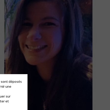
es sont déposés
rnir une
uer sur
ter et