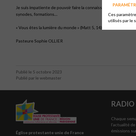
PARAMÉTRE
Je suis impatiente de pouvoir faire la connaissance de chacun e
synodes, formations…
Ces paramètres
utilisés par le 
« Vous êtes la lumière du monde » (Matt 5, 14) nous dit le Christ,
Pasteure Sophie OLLIER
Publié le 5 octobre 2023
Publié par le webmaster
RADIO
Chaque semai
l’actualité de
émissions su
Église protestante unie de France