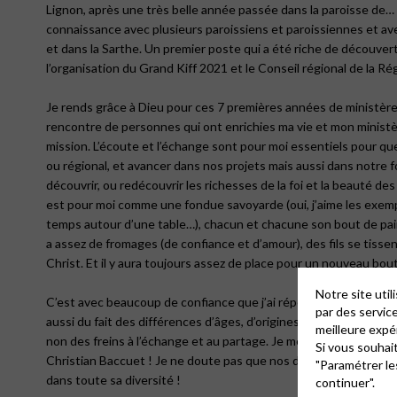
Lignon, après une très belle année passée dans la paroisse de… 
connaissance avec plusieurs paroissiens et paroissiennes et ave
et dans la Sarthe. Un premier poste qui a été riche de découver
l’organisation du Grand Kiff 2021 et le Conseil régional de la R
Je rends grâce à Dieu pour ces 7 premières années de ministères
rencontre de personnes qui ont enrichies ma vie et mon ministère,
mission. L’écoute et l’échange sont pour moi essentiels pour que
ou régional, et avancer dans nos projets mais aussi dans notre
découvrir, ou redécouvrir les richesses de la foi et la beauté des 
est pour moi comme une fondue savoyarde (oui, j’aime les exemp
temps autour d’une table…), chacun et chacune son bout de pain
a assez de fromages (de confiance et d’amour), des fils se tissen
Christ. Et il y aura toujours assez de place pour un nouveau bout
Notre site uti
C’est avec beaucoup de confiance que j’ai répondu à cet appel,
par des servic
aussi du fait des différences d’âges, d’origines ou des courant
meilleure expé
non des freins à l’échange et au partage. Je me réjouis égalemen
Si vous souhai
Christian Baccuet ! Je ne doute pas que nos différences et nos
"Paramétrer le
dans toute sa diversité !
continuer".