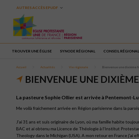
AUTRES ACCÈS EPUDF
TROUVER UNE ÉGLISE
SYNODE RÉGIONAL
CONSEIL RÉGIONA
Accueil
Actualités
Vie régionale
Bienvenue une dixième foi
BIENVENUE UNE DIXIÈME 
La pasteure Sophie Ollier est arrivée à Pentemont-Luxe
Me voilà fraichement arrivée en Région parisienne dans la par
J’ai 31 ans et suis originaire de Lyon, où ma famille habite touj
BAC et ai obtenu ma Licence de Théologie à l’Institut Protestant
Theology dans le Michigan (USA). A mon retour en France j’ai 