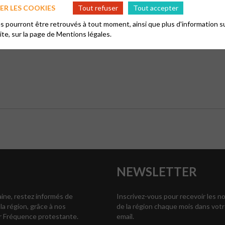
R LES COOKIES
Tout refuser
Tout accepter
t chacune de vous lors des divers temps régionaux de pastorales,
 pourront être retrouvés à tout moment, ainsi que plus d'information su
site, sur la page de
Mentions légales.
 brillons ensemble !!
NEWSLETTER
ne, restez informés de
Inscrivez-vous pour recevoir les n
 la région, grâce à nos
de la région chaque mois dans votr
r Fréquence protestante.
email.