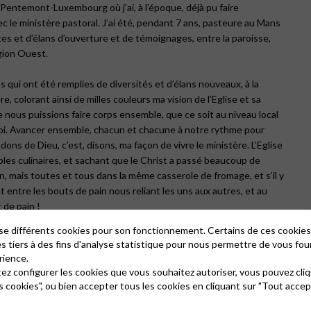
Pentemont-Luxembourg où j’ai, à l’époque, déjà pu faire
c le ministère pastoral. J’ai été, pendant 7 ans, pasteure au Mans
tes et d’élans d’ouverture et de témoignages, entre la paroisse,
égion Ouest.
 qui ont été remplies de diversités et d’élans nouveaux, à la
 colorant ainsi de milles couleurs ma vision de l’Eglise et sa
 nous puissions faire corps ensemble, que ce soit au niveau local
 foi. Avancer ensemble, chacun et chacune à notre rythme pour
dons de Dieu, c’est, disons, ma façon de vivre le ministère. L’Eglise
les culinaires, et sachant que le Christ a passé beaucoup de
, mais toutes et tous dans la même casserole de fromage, et s’il y
t entre les bouts de pain nous reliant les uns aux autres, et au
 de pain !
lise différents cookies pour son fonctionnement. Certains de ces cooki
 auprès d’une paroisse riche de vie et de dynamisme. Une confiance
es tiers à des fins d'analyse statistique pour nous permettre de vous fou
s théologiques qui sont une grande richesse pour notre Eglise et
rience.
t de travailler quotidiennement avec un collègue, qui plus est
tez configurer les cookies que vous souhaitez autoriser, vous pouvez cliq
 similitudes nous fassent grandir et accompagnent cette Eglise
s cookies", ou bien accepter tous les cookies en cliquant sur "Tout accep