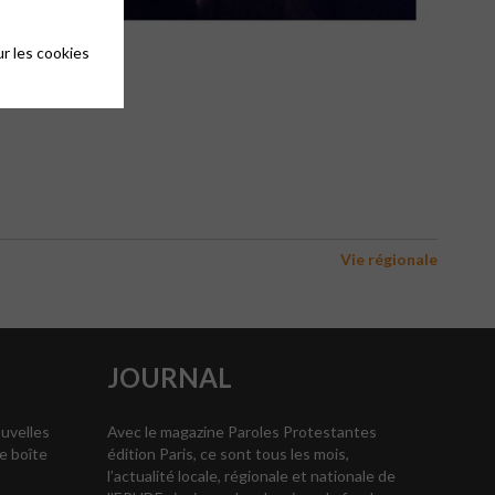
r les cookies
Vie régionale
JOURNAL
ouvelles
Avec le magazine Paroles Protestantes
e boîte
édition Paris, ce sont tous les mois,
l’actualité locale, régionale et nationale de