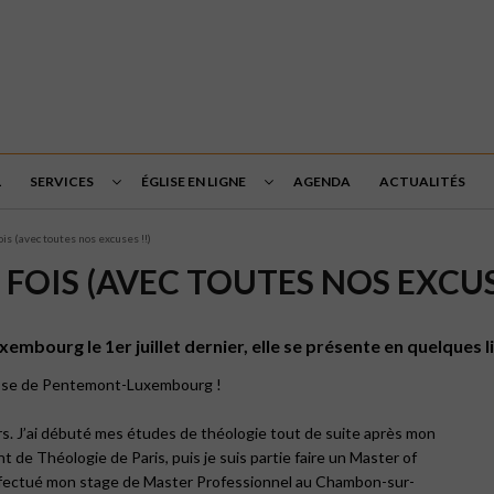
L
SERVICES
ÉGLISE EN LIGNE
AGENDA
ACTUALITÉS
s (avec toutes nos excuses !!)
FOIS (AVEC TOUTES NOS EXCUSE
mbourg le 1er juillet dernier, elle se présente en quelques l
oisse de Pentemont-Luxembourg !
ours. J’ai débuté mes études de théologie tout de suite après mon
 de Théologie de Paris, puis je suis partie faire un Master of
effectué mon stage de Master Professionnel au Chambon-sur-