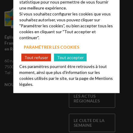
statistique pour nous permettre de vous fournir
une meilleure expérience.
RADIO
Si vous souhaitez configurer les cookies que vous
souhaitez autoriser, vous pouvez cliquer sur
"Paramétrer les cookies", ou bien accepter tous les
Chaque semaine, restez
cookies en cliquant sur "Tout accepter et
informés de l’actualité de la
Église protestante unie de
continuer".
région, grâce à nos
France
émissions sur Fréquence
PARAMÉTRER LES COOKIES
en Région parisienne
protestante.
Tout refuser
Tout accepter
60 rue Rodier
Ces paramètres pourront être retrouvés à tout
75009 Paris
moment, ainsi que plus d'information sur les
Tel : 01 45 35 63 00
cookies utilisés par le site, sur la page de
Mentions
légales.
NOUS CONTACTER
LES ACTUS
RÉGIONALES
LE CULTE DE LA
SEMAINE