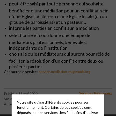
peut-être saisi par toute personne qui souhaite
bénéficier d’une médiation pour un conflit au sein
d’une Eglise locale, entre une Eglise locale (ou un
groupe de paroissiens) et un pasteur…
informe les parties en conflit sur la médiation
sélectionne et coordonne une équipe de
médiateurs professionnels, bénévoles,
indépendants de l’Institution
choisit le ou les médiateurs qui auront pour rôle de
faciliter la résolution d’un conflit entre deux ou
plusieurs parties.
Contacter le service:
service.mediation-rp@epudf.org
Services Régionaux
Publié le 11 mai 2022
Mis à jour le 6 mars 2025
Notre site utilise différents cookies pour son
Auteur : Eric George
fonctionnement. Certains de ces cookies sont
déposés par des services tiers à des fins d'analyse