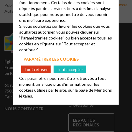
fonctionnement. Certains de ces cookies sont
Articles service jeunesse
Publié le 3 septembre 2022
déposés par des services tiers à des fins d'analyse
Auteur : Marion Heyl
statistique pour nous permettre de vous fournir
une meilleure expérience.
Si vous souhaitez configurer les cookies que vous
souhaitez autoriser, vous pouvez cliquer sur
RADIO
"Paramétrer les cookies", ou bien accepter tous les
cookies en cliquant sur "Tout accepter et
continuer".
Chaque semaine, restez
informés de l’actualité de la
PARAMÉTRER LES COOKIES
Église protestante unie de
région, grâce à nos
France
émissions sur Fréquence
Tout refuser
Tout accepter
en Région parisienne
protestante.
Ces paramètres pourront être retrouvés à tout
moment, ainsi que plus d'information sur les
60 rue Rodier
cookies utilisés par le site, sur la page de
Mentions
75009 Paris
légales.
Tel : 01 45 35 63 00
NOUS CONTACTER
LES ACTUS
RÉGIONALES