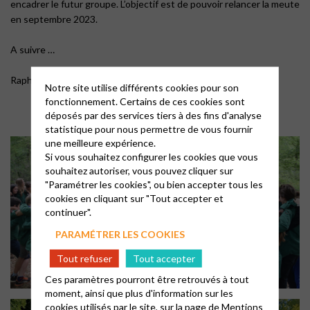
encadrer le futur groupe. L’objectif est de pouvoir relancer la meute
en septembre 2023.
A suivre …
Raphaël WARNERY, responsable EEUdF
Notre site utilise différents cookies pour son
fonctionnement. Certains de ces cookies sont
déposés par des services tiers à des fins d'analyse
statistique pour nous permettre de vous fournir
une meilleure expérience.
Si vous souhaitez configurer les cookies que vous
souhaitez autoriser, vous pouvez cliquer sur
"Paramétrer les cookies", ou bien accepter tous les
cookies en cliquant sur "Tout accepter et
continuer".
PARAMÉTRER LES COOKIES
Tout refuser
Tout accepter
Ces paramètres pourront être retrouvés à tout
moment, ainsi que plus d'information sur les
cookies utilisés par le site, sur la page de
Mentions