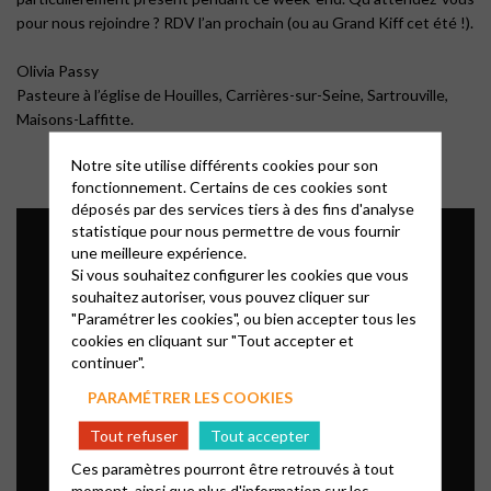
pour nous rejoindre ? RDV l’an prochain (ou au Grand Kiff cet été !).
Olivia Passy
Pasteure à l’église de Houilles, Carrières-sur-Seine, Sartrouville,
Maisons-Laffitte.
Notre site utilise différents cookies pour son
fonctionnement. Certains de ces cookies sont
déposés par des services tiers à des fins d'analyse
statistique pour nous permettre de vous fournir
une meilleure expérience.
Si vous souhaitez configurer les cookies que vous
souhaitez autoriser, vous pouvez cliquer sur
"Paramétrer les cookies", ou bien accepter tous les
cookies en cliquant sur "Tout accepter et
continuer".
PARAMÉTRER LES COOKIES
Tout refuser
Tout accepter
Ces paramètres pourront être retrouvés à tout
moment, ainsi que plus d'information sur les