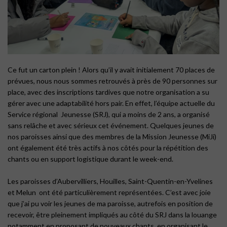
Ce fut un carton plein ! Alors qu’il y avait initialement 70 places de
prévues, nous nous sommes retrouvés à près de 90 personnes sur
place, avec des inscriptions tardives que notre organisation a su
gérer avec une adaptabilité hors pair. En effet, l’équipe actuelle du
Service régional Jeunesse (SRJ), qui a moins de 2 ans, a organisé
sans relâche et avec sérieux cet événement. Quelques jeunes de
nos paroisses ainsi que des membres de la Mission Jeunesse (MiJi)
ont également été très actifs à nos côtés pour la répétition des
chants ou en support logistique durant le week-end.
Les paroisses d’Aubervilliers, Houilles, Saint-Quentin-en-Yvelines
et Melun ont été particulièrement représentées. C’est avec joie
que j’ai pu voir les jeunes de ma paroisse, autrefois en position de
recevoir, être pleinement impliqués au côté du SRJ dans la louange
notamment en proposant de nouveaux chants, en organisant le